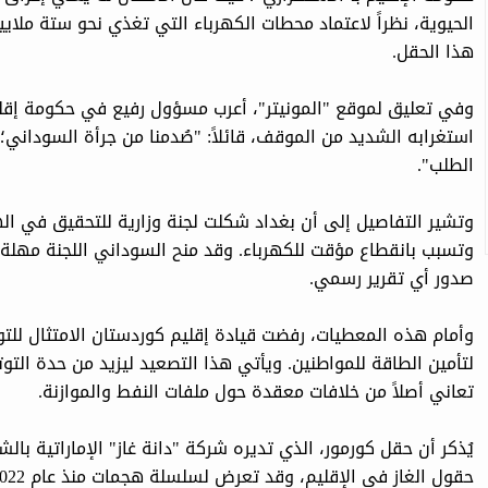
الحيوية، نظراً لاعتماد محطات الكهرباء التي تغذي نحو ستة ملا
هذا الحقل.
وفي تعليق لموقع "المونيتر"، أعرب مسؤول رفيع في حكومة إقل
استغرابه الشديد من الموقف، قائلاً: "صُدمنا من جرأة السوداني؛ تخ
الطلب".
صدور أي تقرير رسمي.
وأمام هذه المعطيات، رفضت قيادة إقليم كوردستان الامتثال للتوجي
لتأمين الطاقة للمواطنين. ويأتي هذا التصعيد ليزيد من حدة التوت
تعاني أصلاً من خلافات معقدة حول ملفات النفط والموازنة.
يُذكر أن حقل كورمور، الذي تديره شركة "دانة غاز" الإماراتية بالش