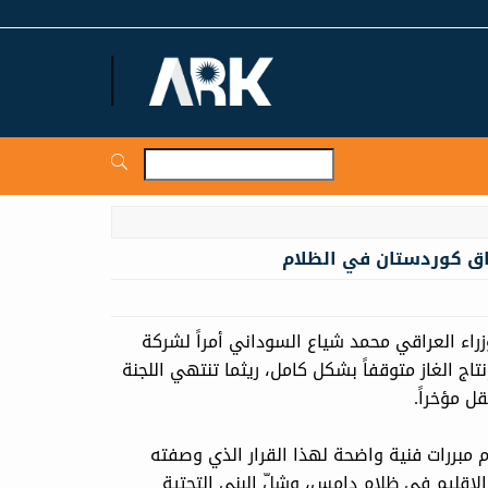
ARKNews.net
اق كوردستان في الظلام
اء العراقي محمد شياع السوداني أمراً لشركة
تاج الغاز متوقفاً بشكل كامل، ريثما تنتهي اللجنة
 مؤخراً.
 مبررات فنية واضحة لهذا القرار الذي وصفته
 الإقليم في ظلام دامس، وشلّ البنى التحتية