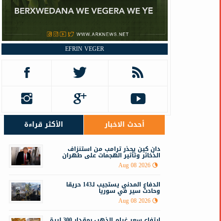
EFRIN VEGER
أحدث الاخبار
الأكثر قراءة
دان كين يحذر ترامب من استنزاف
الذخائر وتأثير الهجمات على طهران
Aug 08 2026
الدفاع المدني يستجيب لـ143 حريقا
وحادث سير في سوريا
Aug 08 2026
ارتفاع سعر غرام الذهب بمقدار 300 ليرة