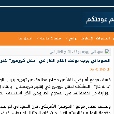
النشرات الإخبارية
برامج
ملفات خاصة
اتصل بنا
السوداني يوجه بوقف إنتاج الغاز في "حقل كورمور" لإغر
Dec 02 2025
كشف موقع أمريكي، نقلاً عن مصادر مطلعة، عن توجيه رئيس الوزر
"دانة غاز" - المشغّلة لحقل كورمور في إقليم كوردستان - بإبقاء إن
الوزارية من تحقيقاتها في الهجوم الصاروخي الذي استهدف الحقل
وبحسب مصادر موقع "المونيتر" الأمريكي، فإن السوداني لم يقدم
حكومة الإقليم بـ"الاستفزازي"، حيث كان الامتثال له يعني إغراق