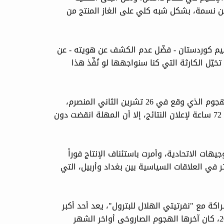
يين نسمة، بشكل شبه كلي على الغاز المنتج من
يم كوردستان - فضّل عدم الكشف عن هويته - عن
يّل الكارثة التي كنا سنواجهها لو نُفِّذ هذا
وتشير التفاصيل إلى أن بغداد شكلت لجنة وزارية للتحقيق في الهجوم الذي وقع في 26 تشرين الثاني المنصرم،
وتسبب بانقطاع مؤقت للكهرباء. وقد منح السوداني اللجنة مهلة 72 ساعة لإعلان النتائج، إلا أن المهلة انقضت دون
هات الاتحادية، وأمرت باستئناف الإنتاج فوراً
ر في العلاقات السياسية بين بغداد وأربيل، التي
راكة مع "نفرتيتي الهلال للبترول"، يعد أحد أكبر
حقول الغاز في الإقليم، وقد تعرض لسلسلة هجمات منذ عام 2022، كان آخرها الهجوم الصاروخي أواخر الشهر