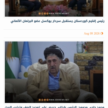
رئيس إقليم كوردستان يستقبل سردار يوكسل عضو البرلمان الألماني
Aug 09 2026
محمد حاجي محمود: الرئيس بارزاني حريص على توحيد الصف وترتيب البيت