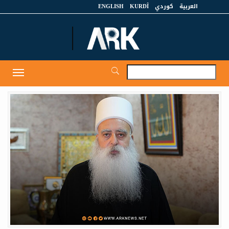
العربية
كوردي
KURDÎ
ENGLISH
et
Toggle
igation