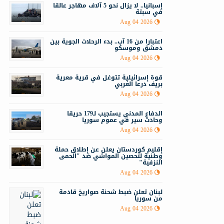
إسبانيا.. لا يزال نحو 5 آلاف مهاجر عالقا
في سبتة
Aug 04 2026
اعتبارا من 16 آب.. بدء الرحلات الجوية بين
دمشق وموسكو
Aug 04 2026
قوة إسرائيلية تتوغل في قرية معرية
بريف درعا الغربي
Aug 04 2026
الدفاع المدني يستجيب لـ179 حريقا
وحادث سير في عموم سوريا
Aug 04 2026
إقليم كوردستان يعلن عن إطلاق حملة
وطنية لتحصين المواشي ضد "الحمى
النزفية"
Aug 04 2026
لبنان تعلن ضبط شحنة صواريخ قادمة
من سوريا
Aug 04 2026