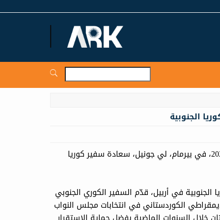
ARKNews.net
ريا الجنوبية
استقبل الرئيس مسعود بارزاني، اليوم الأحد، 16 تشرين الثاني 2025، في بيرمام، لي جونيل، سعادة سفير كوريا
ا الجنوبية في أربيل، قدّم السفير الكوري الجنوبي
لديمقراطي الكوردستاني في انتخابات مجلس النواب
تان خلال السنوات الماضية بفضل حماية الاستقرار