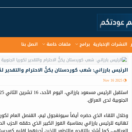
النشرات الإخبارية
برامج
ملفات خاصة
اتصل بنا
الرئيس بارزاني: شعب كوردستان يكنُّ الاحترام والتقدير لكو
Nov 16 2025
الجنوبية لدى العراق.
وخلال اللقاء الذي حضره أيضاً سيونغجول ليم، القنصل العام لكوري
تهانيه للرئيس بارزاني بمناسبة الفوز الكبير الذي حققه الحزب ا
العراقي، كما أشاد بالتقدم والتطور اللذين أحرزهما إقليم كوردس