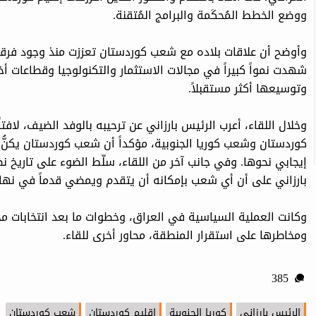
ووضع الخطط المُحكَمة والبرامج المُتقنة.
وأوضح أن علاقات بلاده مع شعب كوردستان تعززت منذ وجود فرقة ا
شهدت نمواً كبيراً في مجالات الاستثمار والتكنولوجيا وقطاعات أ
وتوسيعها أكثر مستقبلاً.
وخلال اللقاء، أعرب الرئيس بارزاني عن ترحيبه بالوفد الضيف، لافت
كوردستان وشعب كوريا الجنوبية، مؤكداً أن شعب كوردستان يكنُّ الا
إيجابي نحوها. وفي جانب آخر من اللقاء، سلّط الضوء على تاري
بارزاني على أن أي شعب بإمكانه أن يتقدم ويمضي قدماً في نهاية
وكانت العملية السياسية في العراق، وخطوات ما بعد انتخابات م
ومخاطرها على استقرار المنطقة، محاور أخرى للقاء.
385
الرئيس بارزاني
كوريا الجنوبية
إقليم كوردستان
شعب كوردستان