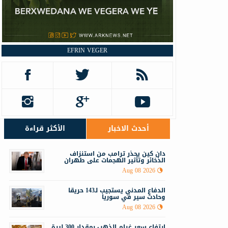
EFRIN VEGER
أحدث الاخبار
الأكثر قراءة
دان كين يحذر ترامب من استنزاف
الذخائر وتأثير الهجمات على طهران
Aug 08 2026
الدفاع المدني يستجيب لـ143 حريقا
وحادث سير في سوريا
Aug 08 2026
ارتفاع سعر غرام الذهب بمقدار 300 ليرة