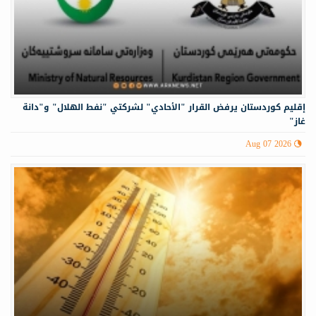
إقليم كوردستان يرفض القرار "الأحادي" لشركتي "نفط الهلال" و"دانة
غاز"
Aug 07 2026