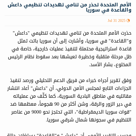
الأمم المتحدة تحذر من تنامي تهديدات تنظيمي داعش
والقاعدة في سوريا
Jul 31 2025
حذرت الأمم المتحدة من تنامي تهديدات تنظيمي "داعش"
و"القاعدة" في سوريا، وأشارت إلى أن سوريا باتت تمثل
قاعدة استراتيجية محتملة لتنفيذ عمليات خارجية، خاصة في
ظل مرحلة متقلبة وخطيرة تعيشها بعد سقوط نظام الرئيس
المخلوع، بشار الأسد.
وفق تقرير أجراه خبراء من فريق الدعم التحليلي ورصد تنفيذ
الجزاءات التابع لمجلس الأمن الدولي، أن "داعش" أعاد انتشار
مقاتليه في مناطق البادية السورية، كما كثّف من عملياته
في دير الزور والرقة، وشن أكثر من 90 هجوماً، معظمها ضد
"قوات سوريا الديمقراطية"، التي تحتجز نحو 9000 من عناصر
التنظيم في سجونها شمال شرقي سوريا.
وحسب التقرير الأممي أن "داعش" و"القاعدة" يستغلان حالة