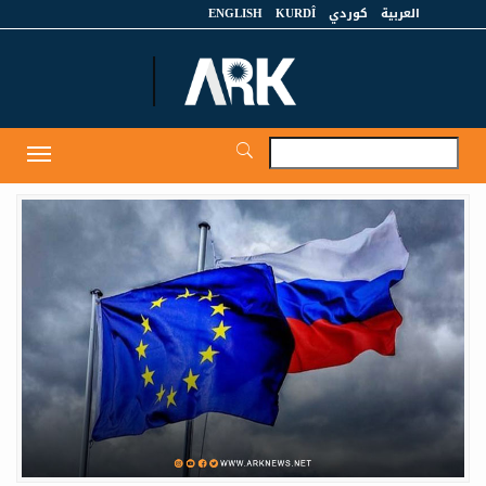
العربية
كوردي
KURDÎ
ENGLISH
et
Toggle
igation