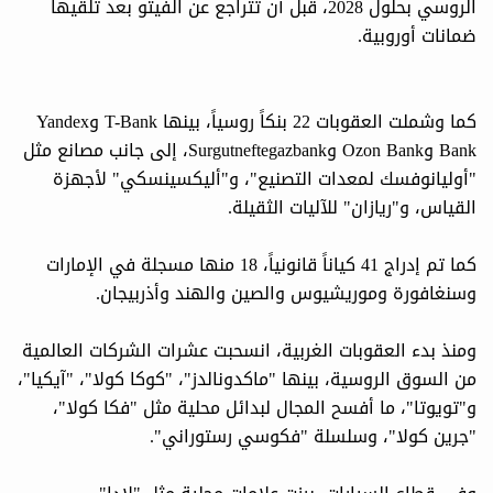
الروسي بحلول 2028، قبل أن تتراجع عن الفيتو بعد تلقيها
ضمانات أوروبية.
كما وشملت العقوبات 22 بنكاً روسياً، بينها T-Bank وYandex
Bank وOzon Bank وSurgutneftegazbank، إلى جانب مصانع مثل
"أوليانوفسك لمعدات التصنيع"، و"أليكسينسكي" لأجهزة
القياس، و"ريازان" للآليات الثقيلة.
كما تم إدراج 41 كياناً قانونياً، 18 منها مسجلة في الإمارات
وسنغافورة وموريشيوس والصين والهند وأذربيجان.
ومنذ بدء العقوبات الغربية، انسحبت عشرات الشركات العالمية
من السوق الروسية، بينها "ماكدونالدز"، "كوكا كولا"، "آيكيا"،
و"تويوتا"، ما أفسح المجال لبدائل محلية مثل "فكا كولا"،
"جرين كولا"، وسلسلة "فكوسي رستوراني".