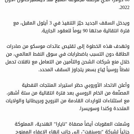
2022.
ويدخل السقف الجديد حيّز التنفيذ في 3 أيلول المقبل، مع
فترة انتقالية مدتها 90 يوماً للعقود الجارية.
وتهدف هذه الخطوة إلى تقليص عائدات موسكو من صادرات
الطاقة دون التسبب باضطرابات في سوق النفط العالمي، من
خلال منع شركات الشحن والتأمين من التعامل مع ناقلات تحمل
نفطاً روسياً يُباع بسعر يتجاوز السقف المحدد.
وأعلن الاتحاد الأوروبي حظر استيراد المنتجات النفطية
المصنّعة من الخام الروسي بعد فترة انتقالية من ستة أشهر،
مع استثناءات للواردات القادمة من النرويج وبريطانيا والولايات
المتحدة وكندا وسويسرا.
وشملت العقوبات أيضاً مصفاة "نايارا" الهندية، المملوكة
جزئياً لشركة "روسنفت"، إلى جانب إنهاء الإعفاء الممنوح