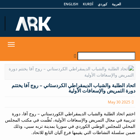
العربية
كوردي
KURDÎ
ENGLISH
et
Toggle
gation
اتحاد الطلبة والشباب الديمقراطي الكردستاني – روج آفا يختتم
دورة التمريض والإسعافات الأولية
May 30 2025
اختتم اتحاد الطلبة والشباب الديمقراطي الكوردستاني – روج آفا، دورة
تدريبية في مجال التمريض والإسعافات الأولية، نُظّمت في مكتب المجلس
المحلي للمجلس الوطني الكوردي في سوريا بمدينة تربه سبي، وذلك
ضمن سلسلة النشاطات التي يقيمها فرع آليان التابع للاتحاد.