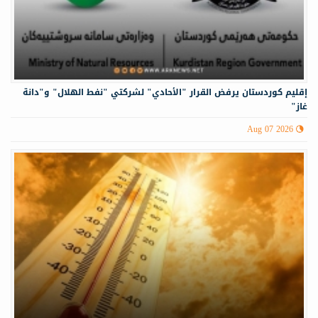
إقليم كوردستان يرفض القرار "الأحادي" لشركتي "نفط الهلال" و"دانة
غاز"
Aug 07 2026