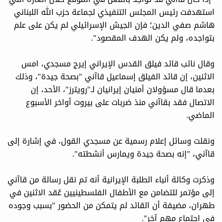
استهدفت رئيس المجلس التنفيذي لجماعة حزب الله اللبناني
هاشم صفي الدين؛ فإن الجيش الإسرائيلي لم يكن على علم
بتواجده، ولم يكن الهدف المقصود".
وقال نائب قائد فيلق القدس الإيراني إيرج مسجدي، امس
الاثنين، إن قائد الفيلق إسماعيل قاآني "بصحة جيدة"، وذلك
بعدما قال مسؤولان أمنيان إيرانيان لـ"رويترز"، الأحد، إن
الاتصال فقد بقاآني منذ ضربات على بيروت أواخر الأسبوع
الماضي.
ونقلت وسائل إعلام رسمية عن مسجدي القول، في إشارة إلى
قاآني، "إنه بصحة جيدة ويمارس أنشطته".
وذكرت وكالة أنباء الطلبة الإيرانية أنه تم نقل رسالة من قاآني
إلى مؤتمر للتضامن مع الأطفال الفلسطينيين عُقد الاثنين في
طهران، مضيفة أن القائد لم يتمكن من الحضور "بسبب وجوده
في اجتماع مهم آخر".