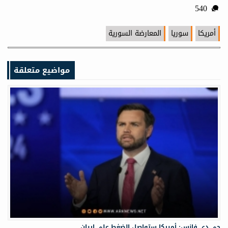
540
أمريكا
سوريا
المعارضة السورية
مواضيع متعلقة
جي دي فانس: أمريكا ستواصل الضغط على إيران