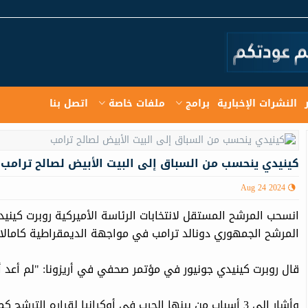
النشرات الإخبارية
برامج
ملفات خاصة
اتصل بنا
كينيدي ينحسب من السباق إلى البيت الأبيض لصالح ترامب
Aug 24 2024
انسحب المرشح المستقل لانتخابات الرئاسة الأميركية روبرت كينيد
المرشح الجمهوري دونالد ترامب في مواجهة الديمقراطية كامالا
قال روبرت كينيدي جونيور في مؤتمر صحفي في أريزونا: "لم أعد أ
وأشار إلى 3 أسباب من بينها الحرب في أوكرانيا لقراره ال