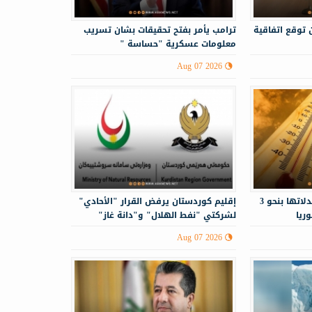
 توقع اتفاقية
ترامب يأمر بفتح تحقيقات بشان تسريب
معلومات عسكرية "حساسة "
Aug 07 2026
درجات الحرارة أعلى من معدلاتها بنحو 3
إقليم كوردستان يرفض القرار "الأحادي"
ريا
لشركتي "نفط الهلال" و"دانة غاز"
Aug 07 2026