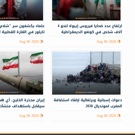
ارتفاع عدد ضحايا فيروس إيبولا لنحو 4
علماء يكشفون سر "شلام 
آلاف شخص في كونغو الديمقراطية
تايلور في القارة القطبية ا
Aug 06 2026
Aug 06 2026
دعوات إسبانية وبرتغالية لإلغاء استضافة
إيران محذرة الخليج.. أي ه
المغرب لمونديال 2030
سيقابل باستهداف منشآت
أنحاء المنطقة
Aug 06 2026
Aug 06 2026