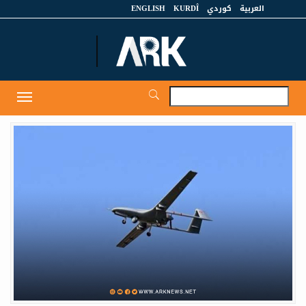
العربية
كوردي
KURDÎ
ENGLISH
et
Toggle
igation