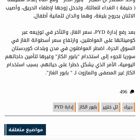
( حنيفة ) الغداء للعائلة، وتدخل زوجها لإطفاء الحريق، وأصيب
الاثنان بجروح بليغة، وهما والدان لثمانية أطفال.
بعد رفع إدارة PYD، سعر الغاز، والتأخر في توزيعه عبر
كوميناتها على المواطنين، وارتفاع سعر أسطوانة الغاز في
السوق الحرة، اضطر المواطنون في مدن وبلدات كوردستان
سوريا للجوء إلى استخدام "بابور الكاز" وغيرها لتأمين حاجاتهم
اليومية، الأمر الذي يشكل خطرا على حياتهم، بسبب استخدام
الكاز غير المصفى والمازوت لـ " بابور الغاز".
496
ديرك
تل خنزير
بابور الكاز
إدارة PYD
مواضيع متعلقة