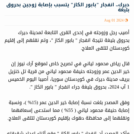
ديرك.. انفجار "بابور الكاز" يتسبب بإصابة زوجين بحروق
بليغة
Aug 01 2024
أصيب رجل وزوجته في إحدى القرى التابعة لمدينة ديرك
بحروق بليغة نتيجة انفجار " بابور الكاز "، وتم نقلهم إلى إقليم
كوردستان لتلقى العلاج.
قال رياض محمود لياني في تصريح خاص لموقع آرك نيوز إن
خير الدين عمر وزوجته حنيفة محمود لياني من قرية تل خنزيل
بريف مدينة ديرك في كوردستان سوريا، أصيبا اليوم الخميس
1 آب 2024، بحروق بليغة جراء انفجار " بابور الكاز ".
وفق المصدر بلغت نسبة إصابة خير الدين عمر (15% )، ونسبة
إصابة حنيفة محمود لياني ( 55% ) مما استدعى إسعافهما
ونقلهما إلى محافظة دهوك بإقليم كوردستان لتلقى العلاج.
وأكد المصدر أن انفجار " بابور الكاز " وقع أثناء إعداد شقيقته