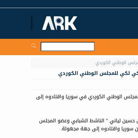
ARKNews.net
كركي لكي للمجلس الوطني الكوردي في سوريا واقتادوه إلى
لإثنين 1/4/2024 مكان عمل "مروان حسين لياني " الناشط الشبابي وعضو المجلس
 سوريا واقتادوه إلى جهة مجهولة.