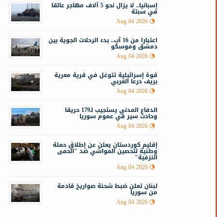
إسبانيا.. لا يزال نحو 5 آلاف مهاجر عالقا
في سبتة
Aug 04 2026
اعتبارا من 16 آب.. بدء الرحلات الجوية بين
دمشق وموسكو
Aug 04 2026
قوة إسرائيلية تتوغل في قرية معرية
بريف درعا الغربي
Aug 04 2026
الدفاع المدني يستجيب لـ179 حريقا
وحادث سير في عموم سوريا
Aug 04 2026
إقليم كوردستان يعلن عن إطلاق حملة
وطنية لتحصين المواشي ضد "الحمى
النزفية"
Aug 04 2026
لبنان تعلن ضبط شحنة صواريخ قادمة
من سوريا
Aug 04 2026