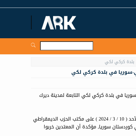
ARKNews.net
دستاني-سوريا في بلدة كركي لكي التابعة لمدينة دیرك
قالت مصادر خاصة لموقع آرك نيوز إن مسلحي PYD اعتدوا ليلة الأحد ( 10 / 3 / 2024 ) على مكتب الحزب الدیمقراطي
كوردستان سوريا, مؤكدة أن المعتدين خربوا