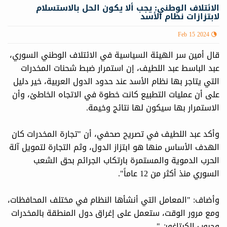
الائتلاف الوطني: يجب ألا يكون الحل بالاستسلام
لابتزازات نظام الأسد
Feb 15 2024
قال أمين سر الهيئة السياسية في الائتلاف الوطني السوري،
عبد الباسط عبد اللطيف، إن استمرار ضبط شحنات المخدرات
التي يتاجر بها نظام الأسد عند حدود الدول العربية، خير دليل
على أن عمليات التطبيع كانت خطوة في الاتجاه الخاطئ، وأن
الاستمرار بها سيكون لها نتائج وخيمة.
وأكد عبد اللطيف في تصريح صحفي، أن "تجارة المخدرات كان
الهدف الأساس منها هو ابتزاز الدول، وثم التجارة لتمويل آلة
الحرب الدموية والمستمرة بارتكاب الجرائم بحق الشعب
السوري منذ أكثر من 12 عاماً".
وأضاف: "المعامل التي أنشأها النظام في مختلف المحافظات،
ومع مرور الوقت، ستعمل على إغراق دول المنطقة بالمخدرات
وحبوب الكبتاغون."