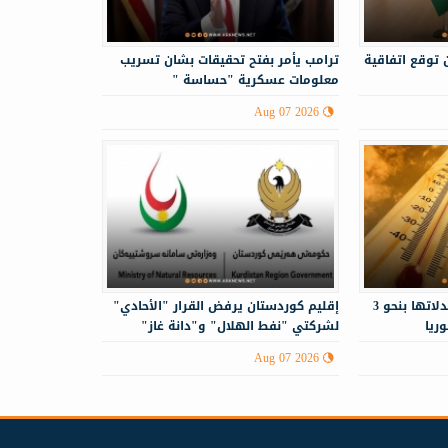
 توقع اتفاقية
ترامب يأمر بفتح تحقيقات بشان تسريب
معلومات عسكرية "حساسة "
Aug 07 2026
درجات الحرارة أعلى من معدلاتها بنحو 3
إقليم كوردستان يرفض القرار "الأحادي"
ريا
لشركتي "نفط الهلال" و"دانة غاز"
Aug 07 2026