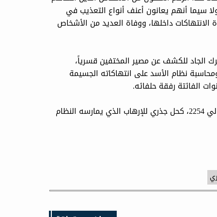
 ولا سيما أنهم يعانون أعنف أنواع التعذيب في
 الانتهاكات داخلها، ووفاة العديد من الأشخاص
رك الجاد للكشف عن مصير المختفين قسرياً،
ومحاسبة نظام الأسد على انتهاكاته الجسيمة
وات الفائتة رفقة حلفائه.
كما دعا إلى "دعم الانتقال السياسي في سورية وفق القرار الدولي 2254، كحل جذري للإرهاب الذي يمارسه النظام
ري