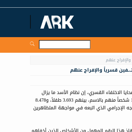
ARKNews.net
ـفين قسرياً والإفراج عنهم
ايا الاختفاء القسري، إن نظام الأسد ما يزال
يعتقل ويخفي قسراً مئات الآلاف من السوريين تم توثيق 135.638 شخصاً منهم بالاسم، بينهم 3.693 طفلاً، و8.478
ه الإجرامي الذي اتبعه في مواجهة المتظاهرين
قاذ هذا الرقم المهول من الأشخاص الذين أخفاهم