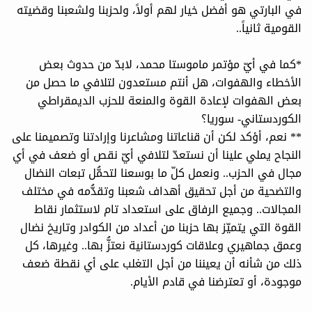
في البارتي هو أفضل خيار لهم أولاً، ولحزبنا ولشعبنا وقضيته
القومية ثانياً..
*كما في أيّ مؤتمر ماموستا محمد، لابدّ من حدوث بعض
الأخطاء والهفوات، هل أنتم مستعدون لتلافي ما حصل من
بعض الهفوات لإعادة القوة والمنعة للحزب الديمقراطي
الكوردستاني- سوريا؟
** نعم، أؤكد لكن أن قناعاتنا ومشاعرنا وإرادتنا وتصميمنا على
النجاح يملي علينا أن نستعدّ لتلافي أيّ نقص أو ضعف في أي
مجال في الحزب.. ونعمل كلّ ما بوسعنا لتحمُّل تبعات النضال
والتضحية من أجل تحقيق أهداف شعبنا وتقدُّمه في مختلف
المجالات.. وجميع الرفاق على استعداد تام لاستثمار نقاط
القوة التي يتميّز بها حزبنا من أعداد من الكوادر وتاريخ نضال
وعمق جماهيري وعلاقات كوردستانية نعتزُّ بها.. وغيرها، كل
ذلك من شأنه أن يعيننا من أجل التغلب على أي نقطة ضعف
موجودة، أو تعترضنا في قادم الأيام.