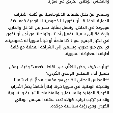
والمجلس الوطني الكردي في سوريا.
ونسعى من خلال علاقاتنا الدبلوماسية مع كافة الأطراف
الدولية المؤثرة.. أن تكون لنا خصوصيتنا القومية كمعارضة
موجودة في الداخل، ونعمل بمثابة جسر بين الداخل والخارج.
بالإضافة إلى سعينا لتفعيل أدائنا، وتواصلنا من أجل أن نكون
في اعتبار الجميع سواءً كنا منصةً أو كياناً سورياً له خصوصيته.
أي نحن متواجدون، ونسعى إلى الشراكة الفعلية مع كافة
أطياف المعارضة السورية.
*برأيك، كيف يمكن التغلُّب على نقاط الضعف؟ وكيف يمكن
تفعيل أداء المجلس الوطني الكردي؟
**المجلس الوطني الكردي هو مكسبٌ مهمٌّ لأبناء شعبنا
وقضيته الوطنية في سوريا كونه إطاراً شاملاً يضمُّ الأحزاب
الكردية المؤثرة والمستقلين والمنظمات الشبابية والنسوية
وقد تم ترتيب تواجد هؤلاء تحت سقف المجلس الوطني
الكردي وفق رؤية سياسية موحّدة.