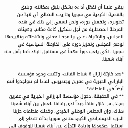
يبقى علينا أن نفعّل أداءه بشكل يليق بمكانته، ويليق
بالقضية الكردية في سوريا وتاريخه النضالي أي لابدّ من
تطويره، وتفعيل دوره، ونحن نسعى إلى ذلك في هذه
المرحلة المضطربة من أجل تشكيل كافة مكاتب وهيئات
المجلس، والإشراف على برنامجه العملي ونشاطاته وتقييمها
لوضع المجلس وتعزيز دوره على الخارطة السياسية في
سوريا.. لكي يلعب دوراً مهماً في مستقبل البلاد كما يأمل منه
أبناء شعبنا.
*بعد كارثة زلزال 6 شباط الفائت، وتثبيت وجود مؤسسة
البارزاني الخيرية في عفرين وجنديرس، لماذا لم تتواجدوا أنتم
أيضاً في المنطقة؟
** في الحقيقة، دخول مؤسسة البارزاني الخيرية في عفرين
وجنديرس خلق مناخاً جيداً لدى رفاقنا للعمل بين أبناء شعبنا
هناك، وإن المجلس الوطني الكردي، وكذلك منظمات حزبنا
الحزب الديمقراطي الكوردستاني سوريا بدأت تتطلع إلى
استثمار جهودها وزيادة التحرُّك بين أبناء شعبنا للوقوف إلى