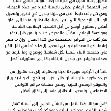
لتطوير إعلام الحزب في فترة ما بعد المؤتمر الثاني عشر؟
في الحقيقة، الإعلام يحظى بأهمية كبيرة في هذه المرحلة،
وفي كل وقت طبعاً، نحن في حزبنا جادون في تطوير وتفعيل
الوسائل الإعلامية التي بين أيدينا، والانطلاق منها إلى آفاق
أفضل ومستوى أوسع من أجل التغطية الإعلامية الشاملة
ومواجهة الإعلام المضلّل والمحرض ضد حزبنا من خلال توفير
قدر كافٍ من الكوادر المتخصصة في هذا المجال، وإن ما يميّز
إعلامنا هو المصداقية والتي نسعى إليها دائماً في نقل الخبر
على حقيقته لأبناء شعبنا بكل شفافية ووضوح، وما يلزمنا من
معدات وكوادر نحن جادون للارتقاء بها إلى مستويات أفضل.
علماً أن الأرضية موجودة لدينا ومعقولة إلى حد مقبول من
جريدة «كوردستان» لسان حال الحزب، وبرنامج آرك وراديو ريباز
والموقع الرسمي للحزب، وبعض صفحات مواقع التواصل
الاجتماعي.. ونسعى للانطلاق منها إلى آفاق أفضل.
*في سؤالنا هذا ننتقل من الشأن الحزبي إلى أسئلة تهمّ
شعبنا الكردي وجماهيرنا، أين موقعكم كحزب وكمجلس كردي