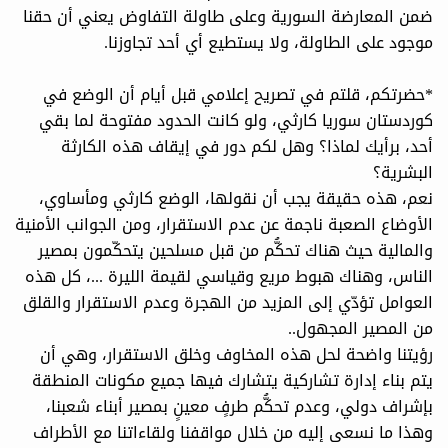
ضمن المعارضة السورية وعلى طاولة التفاوض يعني أن حقنا
موجود على الطاولة، ولا يستطيع أي أحد تجاوزنا.
*حضرتكم، قلتم في تصريح إعلامي قبل أيام أن الوضع في
كوردستان سوريا كارثي، ولو كانت الحدود مفتوحة لما بقي
أحد، برأيك لماذا؟ وهل لكم دور في إيقاف هذه الكارثة
البشرية؟
نعم، هذه حقيقة يجب أن نقولها، الوضع كارثي ومأساوي،
الأوضاع الصعبة ناجمة عن عدم الاستقرار، ومن الجوانب الأمنية
والمالية حيث هناك تحكُّم من قبل مسلحين يتحكّمون بمصير
الناس، وهناك هبوط مريع وقياسي لقيمة الليرة ...، كل هذه
العوامل تؤدّي إلى المزيد من الهجرة وعدم الاستقرار والقلق
من المصير المجهول..
رؤيتنا واضحة لحل هذه المخاوف وخلق الاستقرار، وهي أن
يتم بناء إدارة تشاركية يتشارك فيها جميع مكونات المنطقة
بإشراف دولي، وعدم تحكُّم طرفٍ معينٍ بمصير أبناء شعبنا،
وهذا ما نسعى إليه من خلال مواقفنا ولقاءاتنا مع الأطراف