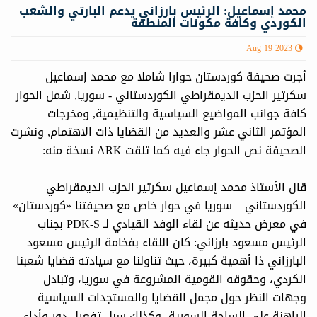
محمد إسماعيل: الرئيس بارزاني يدعم البارتي والشعب
الكوردي وكافة مكونات المنطقة
Aug 19 2023
أجرت صحيفة كوردستان حوارا شاملا مع محمد إسماعيل
سكرتير الحزب الديمقراطي الكوردستاني - سوريا, شمل الحوار
كافة جوانب المواضيع السياسية والتنظيمية, ومخرجات
المؤتمر الثاني عشر والعديد من القضايا ذات الاهتمام, ونشرت
الصحيفة نص الحوار جاء فيه كما تلقت ARK نسخة منه:
قال الأستاذ محمد إسماعيل سكرتير الحزب الديمقراطي
الكوردستاني – سوريا في حوار خاص مع صحيفتنا «كوردستان»
في معرض حديثه عن لقاء الوفد القيادي لـ PDK-S بجناب
الرئيس مسعود بارزاني: كان اللقاء بفخامة الرئيس مسعود
البارزاني ذا أهمية كبيرة، حيث تناولنا مع سيادته قضايا شعبنا
الكردي، وحقوقه القومية المشروعة في سوريا، وتبادل
وجهات النظر حول مجمل القضايا والمستجدات السياسية
الراهنة على الساحة السورية، وكذلك سبل تفعيل دور وأداء