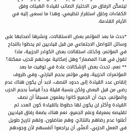
ليتمكّن الرفاق من الاختيار الصائب لقيادة الهيئات وفق
الكفاءات وخلق استقرار تنظيمي، وهذا ما نسعى إليه في
الأيام القادمة.
*حدث ما بعد المؤتمر بعض الاستقالات، ونشرها أصحابها على
وسائل التواصل الاجتماعي من قبل قياديين لم يحظوا بالنجاح
في المؤتمر، وكذلك استقالات بعض الكوادر الحزبية، ماذا
تقول في هذا المضمار؟ وهل إمكانية عودتهم للحزب ممكنة؟
** نعم، تحدث بعض الإشكالات عادة في توقيت ما بعد
المؤتمرات الحزبية، وفي مؤتمر بحجم البارتي، وفي ظروف
إنقاص عدد القيادة إلى حدود النصف، لابد أن يكون هناك عدم
رضى من قبل البعض ولكن بنسبة قليلة جداً قياساً بحجم الحزب
والمؤتمر، حيث أن الجميع كانوا يعلمون مسبقاً أن نصف
القيادة وأكثر لن يكون لها حظوظ بالقيادة كون العدد تم
تقليصه بمعرفة وعلم الجميع، نعم هناك بضعة رفاق قياديين
أعلنوا عدم رضاهم بالنتائج، وهم مناضلون، ولهم تاريخ طويل
في العمل الحزبي، أتمنّى أن يراجعوا أنفسهم لأن وجودهم