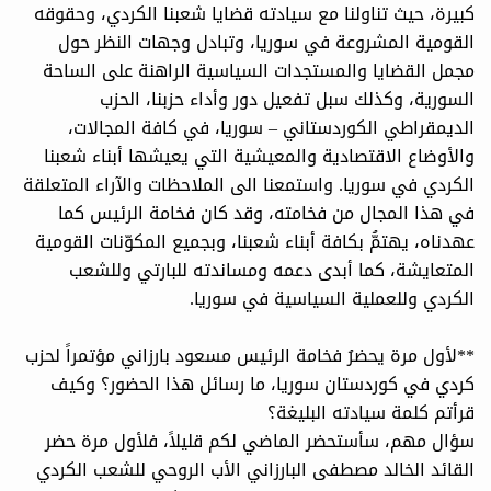
كبيرة، حيث تناولنا مع سيادته قضايا شعبنا الكردي، وحقوقه
القومية المشروعة في سوريا، وتبادل وجهات النظر حول
مجمل القضايا والمستجدات السياسية الراهنة على الساحة
السورية، وكذلك سبل تفعيل دور وأداء حزبنا، الحزب
الديمقراطي الكوردستاني – سوريا، في كافة المجالات،
والأوضاع الاقتصادية والمعيشية التي يعيشها أبناء شعبنا
الكردي في سوريا. واستمعنا الى الملاحظات والآراء المتعلقة
في هذا المجال من فخامته، وقد كان فخامة الرئيس كما
عهدناه، يهتمُّ بكافة أبناء شعبنا، وبجميع المكوّنات القومية
المتعايشة، كما أبدى دعمه ومساندته للبارتي وللشعب
الكردي وللعملية السياسية في سوريا.
**لأول مرة يحضرُ فخامة الرئيس مسعود بارزاني مؤتمراً لحزب
كردي في كوردستان سوريا، ما رسائل هذا الحضور؟ وكيف
قرأتم كلمة سيادته البليغة؟
سؤال مهم، سأستحضر الماضي لكم قليلاً، فلأول مرة حضر
القائد الخالد مصطفى البارزاني الأب الروحي للشعب الكردي