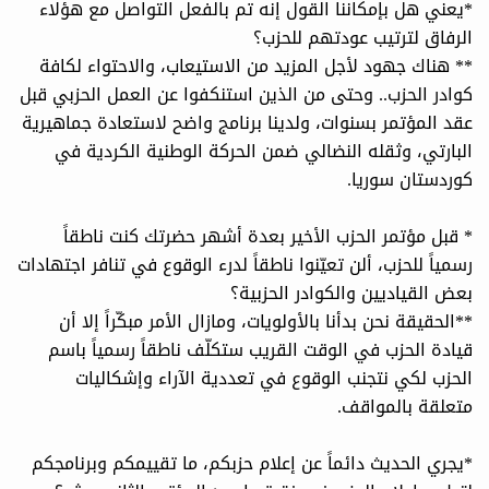
*يعني هل بإمكاننا القول إنه تم بالفعل التواصل مع هؤلاء
الرفاق لترتيب عودتهم للحزب؟
** هناك جهود لأجل المزيد من الاستيعاب، والاحتواء لكافة
كوادر الحزب.. وحتى من الذين استنكفوا عن العمل الحزبي قبل
عقد المؤتمر بسنوات، ولدينا برنامج واضح لاستعادة جماهيرية
البارتي، وثقله النضالي ضمن الحركة الوطنية الكردية في
كوردستان سوريا.
* قبل مؤتمر الحزب الأخير بعدة أشهر حضرتك كنت ناطقاً
رسمياً للحزب، ألن تعيّنوا ناطقاً لدرء الوقوع في تنافر اجتهادات
بعض القياديين والكوادر الحزبية؟
**الحقيقة نحن بدأنا بالأولويات، ومازال الأمر مبكّراً إلا أن
قيادة الحزب في الوقت القريب ستكلّف ناطقاً رسمياً باسم
الحزب لكي نتجنب الوقوع في تعددية الآراء وإشكاليات
متعلقة بالمواقف.
*يجري الحديث دائماً عن إعلام حزبكم، ما تقييمكم وبرنامجكم