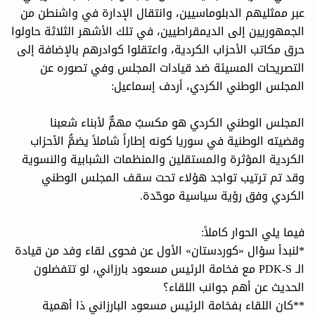
عبر ممثليهم الدبلوماسيين، وانتقال الإدارة في واشنطن من
الجمهوريين إلى الديمقراطيين، في تلك الأشهر الثلاثة حاولوا
حرق مكاتب الأحزاب الكردية، واعتقلوا كوادرهم بالإضافة إلى
التصريحات المسيئة ضد قيادات المجلس وفي تصوره عن
المجلس الوطني الكردي، أردف إسماعيل:
المجلس الوطني الكردي هو مكسبٌ مهمٌّ لأبناء شعبنا
وقضيته الوطنية في سوريا كونه إطاراً شاملاً يضمُّ الأحزاب
الكردية المؤثرة والمستقلين والمنظمات الشبابية والنسوية
وقد تم ترتيب تواجد هؤلاء تحت سقف المجلس الوطني
الكردي وفق رؤية سياسية موحّدة.
فيما يلي الحوار كاملاً:
*لنبدأ سؤال «كوردستان» الأول عن فحوى لقاء وفد من قيادة
الـ PDK-S مع فخامة الرئيس مسعود بارزاني، لو تتفضلون
الحديث عن أهم جوانب اللقاء؟
**كان اللقاء بفخامة الرئيس مسعود البارزاني ذا أهمية