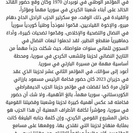
في المؤتمر الوطني في نوبردان 1970 وكان وقع حضور القائد
الخالد على أبناء شعبنا الكردي في سوريا مهماً ومؤثراً،
والقيادة في ذلك الوقت، مع سكرتير الحزب الراحل الحاج دهام
ميرو، والإخوة القياديين، قدّموا نموذجاً وطنياً كوردياً سورياً
في النضال والتضحية والإخلاص، وقدّموا تضحيات كبيرة، وأداءً
جماهيرياً منقطع النظير، لقد تحملوا تبعات النضال في
السجون لثماني سنوات متواصلة، حيث شكلت جزءاً مهماً من
التاريخ النضالي لحزبنا وللشعب الكردي في سوريا، ومحطة
أساسية مهمة من مسيرة البارتي في سوريا.
أعود إلى سؤالك، في المؤتمر الثاني عشر لحزبنا الذي عقد
في حزيران 2023 كان حضور فخامة الرئيس مسعود بارزاني
لأول مرة كما تفضلت في مؤتمر حزبنا الحزب الديمقراطي
الكوردستاني- سوريا مهماً، بالغ الأهمية، ولا شك أن حضور
فخامته قد عكس أهمية كبيرة لحزبنا وشعبنا وقضيتنا القومية
في سوريا، ومؤشراً لكافة الأطراف المعنية أن هذا الحزب هو
حامل المشروع القومي الكردي، وإن كلمة جنابه البليغة كانت
بمثابة منهاج لحزبنا التي نقتدي بها، ووقعها على مسامع