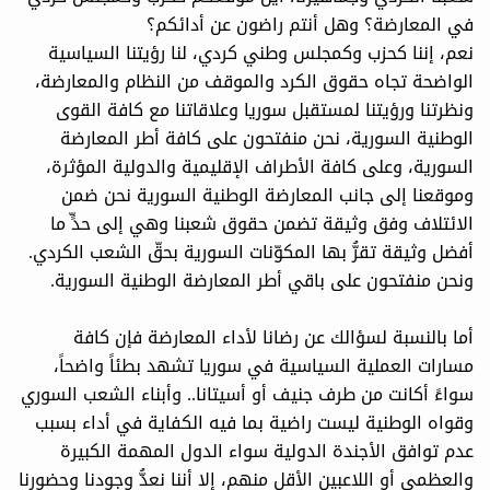
في المعارضة؟ وهل أنتم راضون عن أدائكم؟
نعم، إننا كحزب وكمجلس وطني كردي، لنا رؤيتنا السياسية
الواضحة تجاه حقوق الكرد والموقف من النظام والمعارضة،
ونظرتنا ورؤيتنا لمستقبل سوريا وعلاقاتنا مع كافة القوى
الوطنية السورية، نحن منفتحون على كافة أطر المعارضة
السورية، وعلى كافة الأطراف الإقليمية والدولية المؤثرة،
وموقعنا إلى جانب المعارضة الوطنية السورية نحن ضمن
الائتلاف وفق وثيقة تضمن حقوق شعبنا وهي إلى حدٍّ ما
أفضل وثيقة تقرُّ بها المكوّنات السورية بحقّ الشعب الكردي.
ونحن منفتحون على باقي أطر المعارضة الوطنية السورية.
أما بالنسبة لسؤالك عن رضانا لأداء المعارضة فإن كافة
مسارات العملية السياسية في سوريا تشهد بطئاً واضحاً،
سواءً أكانت من طرف جنيف أو أسيتانا.. وأبناء الشعب السوري
وقواه الوطنية ليست راضية بما فيه الكفاية في أداء بسبب
عدم توافق الأجندة الدولية سواء الدول المهمة الكبيرة
والعظمى أو اللاعبين الأقل منهم، إلا أننا نعدُّ وجودنا وحضورنا