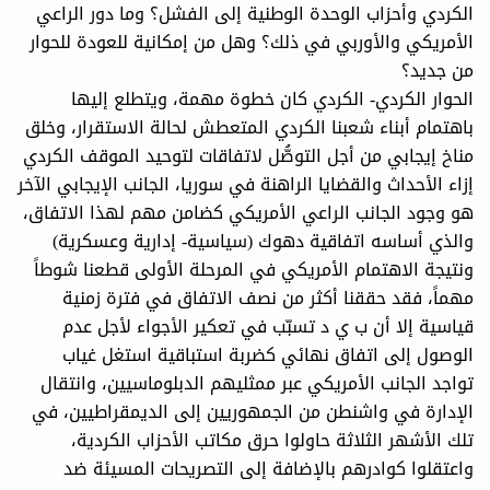
الكردي وأحزاب الوحدة الوطنية إلى الفشل؟ وما دور الراعي
الأمريكي والأوربي في ذلك؟ وهل من إمكانية للعودة للحوار
من جديد؟
الحوار الكردي- الكردي كان خطوة مهمة، ويتطلع إليها
باهتمام أبناء شعبنا الكردي المتعطش لحالة الاستقرار، وخلق
مناخ إيجابي من أجل التوصُّل لاتفاقات لتوحيد الموقف الكردي
إزاء الأحداث والقضايا الراهنة في سوريا، الجانب الإيجابي الآخر
هو وجود الجانب الراعي الأمريكي كضامن مهم لهذا الاتفاق،
والذي أساسه اتفاقية دهوك (سياسية- إدارية وعسكرية)
ونتيجة الاهتمام الأمريكي في المرحلة الأولى قطعنا شوطاً
مهماً، فقد حققنا أكثر من نصف الاتفاق في فترة زمنية
قياسية إلا أن ب ي د تسبّب في تعكير الأجواء لأجل عدم
الوصول إلى اتفاق نهائي كضربة استباقية استغل غياب
تواجد الجانب الأمريكي عبر ممثليهم الدبلوماسيين، وانتقال
الإدارة في واشنطن من الجمهوريين إلى الديمقراطيين، في
تلك الأشهر الثلاثة حاولوا حرق مكاتب الأحزاب الكردية،
واعتقلوا كوادرهم بالإضافة إلى التصريحات المسيئة ضد