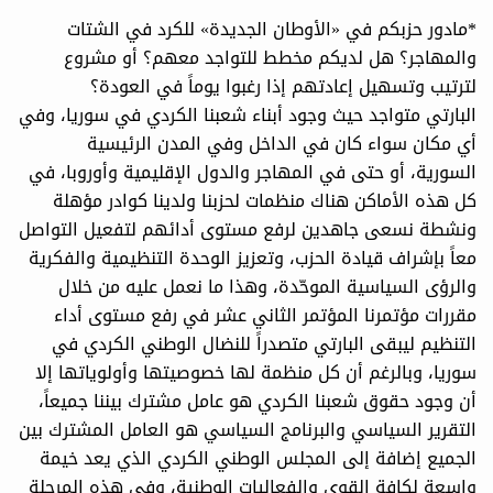
*مادور حزبكم في «الأوطان الجديدة» للكرد في الشتات
والمهاجر؟ هل لديكم مخطط للتواجد معهم؟ أو مشروع
لترتيب وتسهيل إعادتهم إذا رغبوا يوماً في العودة؟
البارتي متواجد حيث وجود أبناء شعبنا الكردي في سوريا، وفي
أي مكان سواء كان في الداخل وفي المدن الرئيسية
السورية، أو حتى في المهاجر والدول الإقليمية وأوروبا، في
كل هذه الأماكن هناك منظمات لحزبنا ولدينا كوادر مؤهلة
ونشطة نسعى جاهدين لرفع مستوى أدائهم لتفعيل التواصل
معاً بإشراف قيادة الحزب، وتعزيز الوحدة التنظيمية والفكرية
والرؤى السياسية الموحّدة، وهذا ما نعمل عليه من خلال
مقررات مؤتمرنا المؤتمر الثاني عشر في رفع مستوى أداء
التنظيم ليبقى البارتي متصدراً للنضال الوطني الكردي في
سوريا، وبالرغم أن كل منظمة لها خصوصيتها وأولوياتها إلا
أن وجود حقوق شعبنا الكردي هو عامل مشترك بيننا جميعاً،
التقرير السياسي والبرنامج السياسي هو العامل المشترك بين
الجميع إضافة إلى المجلس الوطني الكردي الذي يعد خيمة
واسعة لكافة القوى والفعاليات الوطنية، وفي هذه المرحلة