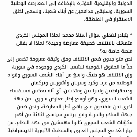
الدولية والإقليمية المؤثرة بالإضافة إلى المعارضة الوطنية
السورية، وسنبقى مدافعين عن أبناء شعبنا، ونسعى لخلق
الاستقرار في المنطقة.
* يتبادر لذهني سؤال أستاذ محمد: لماذا المجلس الكردي
متمسّك بالائتلاف كصيغة معارضة وحيدة؟ لماذا لا يفعّل
منصة خاصة به؟
نحن متواجدون ضمن الائتلاف وفق وثيقة معروفة تضمن إلى
حدٍّ ما الحقوق القومية للشعب الكردي ووجوده في سوريا،
وإن الائتلاف هو طيفٌ واسعٌ من أبناء الشعب السوري وقواه
الوطنية من عرب وكرد وسريان وأشوريين وتركمان
وديمقراطيين وليبراليين ومتدينين، أي أنه يعكس فسيفساء
الشعب السوري، وهو أوسع إطار معارض سوري.. من جهة
أخرى نحن منفتحون على باقي أطر المعارضة، ونحن ضمن
جبهة السلام والحرية وفق برنامج سياسي لثلاثة من أهم
مكوّنات الشعب السوري كانوا مهمشين في عهد النظام، من
تيار الغد مع المجلس العربي والمنظمة الآثورية الديمقراطية