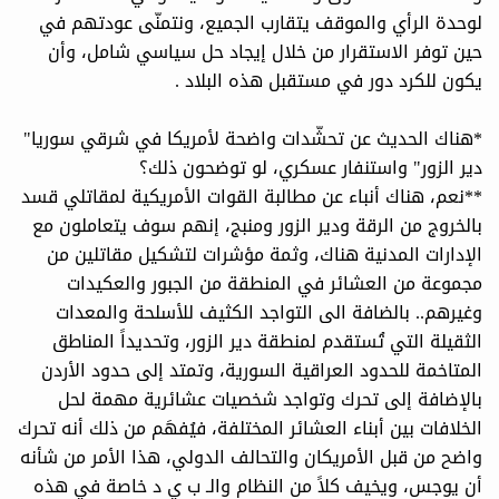
لوحدة الرأي والموقف يتقارب الجميع، ونتمنّى عودتهم في
حين توفر الاستقرار من خلال إيجاد حل سياسي شامل، وأن
يكون للكرد دور في مستقبل هذه البلاد .
*هناك الحديث عن تحشّدات واضحة لأمريكا في شرقي سوريا"
دير الزور" واستنفار عسكري، لو توضحون ذلك؟
**نعم، هناك أنباء عن مطالبة القوات الأمريكية لمقاتلي قسد
بالخروج من الرقة ودير الزور ومنبج، إنهم سوف يتعاملون مع
الإدارات المدنية هناك، وثمة مؤشرات لتشكيل مقاتلين من
مجموعة من العشائر في المنطقة من الجبور والعكيدات
وغيرهم.. بالضافة الى التواجد الكثيف للأسلحة والمعدات
الثقيلة التي تُستقدم لمنطقة دير الزور، وتحديداً المناطق
المتاخمة للحدود العراقية السورية، وتمتد إلى حدود الأردن
بالإضافة إلى تحرك وتواجد شخصيات عشائرية مهمة لحل
الخلافات بين أبناء العشائر المختلفة، فيُفهَم من ذلك أنه تحرك
واضح من قبل الأمريكان والتحالف الدولي، هذا الأمر من شأنه
أن يوجس، ويخيف كلاً من النظام والـ ب ي د خاصة في هذه