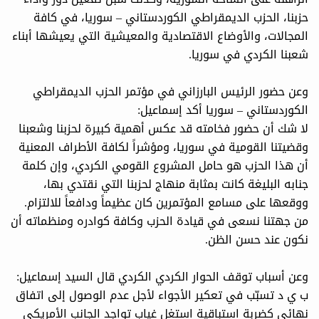
حزبنا، الحزب الديمقراطي الكوردستاني – سوريا، في كافة
المجالات، والأوضاع الاقتصادية والمعيشية التي يعيشها أبناء
شعبنا الكردي في سوريا.
وعن حضور الرئيس البارزاني في مؤتمر الحزب الديمقراطي
الكوردستاني – سوريا أكد إسماعيل:
لا شك أن حضور فخامته قد عكس أهمية كبيرة لحزبنا وشعبنا
وقضيتنا القومية في سوريا، ومؤشراً لكافة الأطراف المعنية
أن هذا الحزب هو حامل المشروع القومي الكردي، وإن كلمة
جنابه البليغة كانت بمثابة منهاج لحزبنا التي نقتدي بها،
ووقعها على مسامع المؤتمرين كان عظيماً ودافعاً للالتزام.
من جهتنا نسعى في قيادة الحزب وكافة كوادره ومنظماته أن
نكون عند حسن الظن.
وعن أسباب توقف الحوار الكردي الكردي قال السيد إسماعيل:
ب ي د تسبّب في تعكير الأجواء لأجل عدم الوصول إلى اتفاق
نهائي كضربة استباقية استغل غياب تواجد الجانب الأمريكي