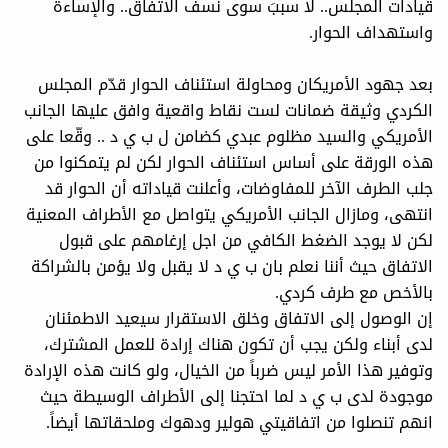
قيادات المجلس.. لا سببَ سوى نسف الاتفاق.. والإساءة
واستهداف الحوار.
بعد جهود الأمريكان ومحاولة استئناف الحوار قدّم المجلس
الكردي وثيقة ضمانات لست نقاط واقعية وافق عليها الجانب
الأمريكي والسيد مظلوم عبدي كضامن ل ب ي د .. وقّعا على
هذه الورقة على أساس استئناف الحوار لكن لم يتمكنوا من
جلب الطرف الآخر للمفاوضات، وأعلنت قياداته أن الحوار قد
انتهى، ومازال الجانب الأمريكي يتواصل مع الأطراف المعنية
لكن لا يوجد الضغط الكافي من اجل إرغامهم على قبول
الاتفاق حيث أننا نعلم بان ب ي د لا يقبل ولا يؤمن بالشراكة
بالأخص مع طرف كردي.
إن الوصول إلى الاتفاق وخلق الاستقرار سيعيد الاطمئنان
لدى أبناء ولكن يجب أن تكون هناك إرادة للعمل المشترك،
وتوفير هذا الأمر ليس ضرباً من الخيال، ولو كانت هذه الإرادة
موجودة لدى ب ي د لما احتجنا إلى الأطراف الوسيطة حيث
انهم تنصلوا من اتفاقيتي هولير ودهوك وملحقاتها أيضاً.