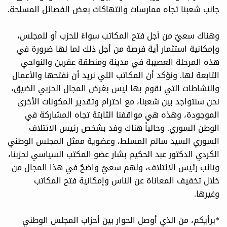
جانب شعبنا تجاه ممارسات وانتهاكات بعض الفصائل المسلحة.
وهناك سعيٌ من أجل فتح المكاتب سواءً للحزب أو للمجلس،
وإمكانية استثمار أية فرصة من أجل ذلك لما لها ضرورة في
هذه المرحلة العصيبة في مدينة ومنطقة عفرين والنواحي
التابعة لها. ونؤكد أن المكاتب التي نريد أن نفتحها والأعمال
والنشاطات التي نقوم بها ليس بغرض المجال الحزبي الضيق،
نحن سنتواجد بين شعبنا، مع احترام وتقدير المكونات الأخرى
الموجودة، وهذه هي مواقفنا الثابتة تجاه المشاركة في
الوطن السوري. وحالياً هناك وفد بشخص رئيس الائتلاف
السوري السيد سالم المسلط، وعضوية ممثل المجلس الوطني
الكردي الدكتور عبد الحكيم بشار عضو المكتب السياسي لحزبنا،
ونائب رئيس الائتلاف، ولهم سعيٌ واضحٌ في هذا المجال من
خلال تخفيف المعاناة عن الناس وإمكانية فتح المكاتب
وغيرها.
*برأيكم، من الذي أوصل الحوار بين أحزاب المجلس الوطني