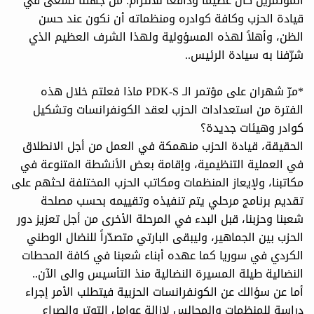
المؤتمرين كان عظيماً ودافعاً للالتزام. من جهتنا نسعى في
قيادة الحزب وكافة كوادره ومنظماته أن نكون عند حسن
الظن، وأهلاً لهذه المسؤولية ولهذا الشرف العظيم الذي
شرّفنا به سيادة الرئيس..
*مرّ شهران على مؤتمر الـ PDK-S ماذا فعلتم خلال هذه
الفترة من استعدادات الحزب لعقد الكونفرانسات وتشكيل
كوادر وهيئات جديدة؟
الحقيقة، قيادة الحزب منهمكة في العمل من أجل الانطلاق
في العملية التنظيمية، وإقامة بعض الأنشطة المتنوعة في
مكاتبنا، ولإيعاز المنظمات ومكاتب الحزب المختلفة لحثهم على
تقديم برنامج مرحلي يتم تنفيذه وتقييمه بحسب مصلحة
شعبنا وحزبنا، قبل البدء في المرحلة الأخرى من أجل تعزيز دور
الحزب بين الجماهير، وليبقى البارتي متصدّراً للنضال الوطني
الكردي في سوريا كما عهده أبناء شعبنا في كافة المحطات
النضالية طيلة المسيرة النضالية منذ التأسيس والى الآن..
أما عن سؤالك عن الكونفرانسات الحزبية فيتطلب الأمر إجراء
دراسة للمنظمات والمجالس لإزالة عوامل التوتر والصراع