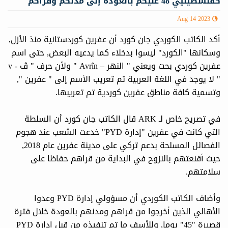
كفلسطينيي 48 عليكم بالعودة إلى مدنكم وقراكم
Aug 14 2023
أكد الكاتب الكوردي جان كورد أن عفرين كوردستانية منذ الأزل,
وسكانها "الكورد" ليسوا بدخلاء كما يدعيه البعض, حتى اسم
عفرين كوردي بحت ويعني " النهر – Avrîn " ولأن حرف " ڤ - v
" لا يوجد في اللغة العربية تم تعريب الأسم إلى " عفرين ",
وتسمية كافة مناطق عفرين كوردية تم تعريبها.
في تصريح خاص لـ ARK قال الكاتب جان كورد أن السلطة
التي كانت في عفرين "إدارة PYD" خدعت الشعب عند هجوم
الفصائل المسلحة بدعم تركي على مدينة عفرين عام 2018,
حيث أقنعتهم بالنزوح في البداية من قراهم حفاظا على
سلامتهم.
وأضاف الكاتب الكوردي أن مسؤولي إدارة PYD وعدوا
الأهالي الذين أخرجوا من قراهم ومدنهم بالعودة خلال فترة
قصيرة "45" يوما, وللأسف ما تم تنفيذه من قبل إدارة PYD