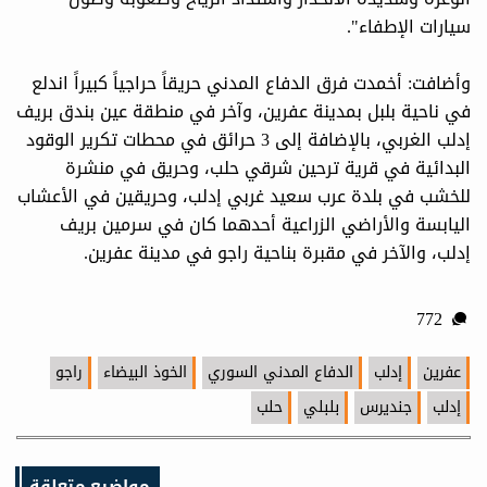
سيارات الإطفاء".
وأضافت: أخمدت فرق الدفاع المدني حريقاً حراجياً كبيراً اندلع
في ناحية بلبل بمدينة عفرين، وآخر في منطقة عين بندق بريف
إدلب الغربي، بالإضافة إلى 3 حرائق في محطات تكرير الوقود
البدائية في قرية ترحين شرقي حلب، وحريق في منشرة
للخشب في بلدة عرب سعيد غربي إدلب، وحريقين في الأعشاب
اليابسة والأراضي الزراعية أحدهما كان في سرمين بريف
إدلب، والآخر في مقبرة بناحية راجو في مدينة عفرين.
772
عفرين
إدلب
الدفاع المدني السوري
الخوذ البيضاء
راجو
إدلب
جنديرس
بلبلي
حلب
مواضيع متعلقة