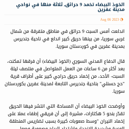
الخوذ البيضاء تخمد 9 حرائق, ثلاثة منها في نواحي
مدينة عفرين
Aug 06 2023
اندلعت أمس السبت 9 حرائق في مناطق متفرقة من شمال
غربي سوريا، من بينها حريق كبير اندلع في ناحية جنديرس
بمدينة عفرين في كوردستان سوريا.
قال الدفاع المدني السوري (الخوذ البيضاء) أن فرقها تمكنت،
بعد أكثر من 6 ساعات من العمل المتواصل في منتصف ليلة
السبت- الأحد، من إخماد حريق حراجي كبير على أطراف قرية
"حج حسنلي" بناحية جنديرس التابعة لمدينة عفرين بكوردستان
سوريا.
وأوضحت الخوذ البيضاء أن المساحة التي انتشر فيها الحريق
تقدّر بنحو 5 هكتارات، مشيرة إلى أن فريقي إطفاء عملا على
إخماد النيران "وسط صعوبات كبيرة بسبب تضاريس المنطقة
الوعرة وشديدة الانحدار واشتداد الرياح وصعوبة وصول