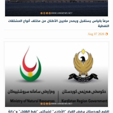
مرفأ بانياس يستقبل ويصدر ملايين الأطنان من مختلف أنواع المشتقات
النفطية
Aug 07 2026
إقليم كوردستان يرفض القرار "الأحادي" لشركتي "نفط الهلال" و"دانة