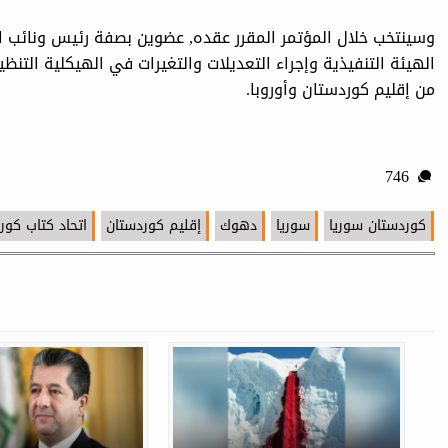
وسينتخب خلال المؤتمر المقرر عقده, عضوين بصفة رئيس ونائب 
الهيئة التنفيذية وإجراء التعديلات والتغيرات في الهيكلية التنظ
من إقليم كوردستان وأوروبا.
746
كوردستان سوريا
سوريا
دهوك
إقليم كوردستان
اتحاد كتاب كور