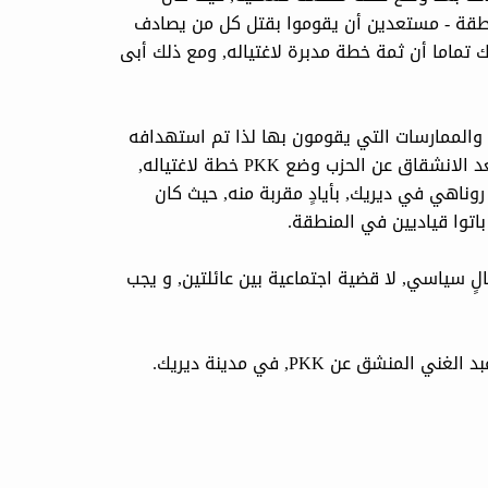
طقة - مستعدين أن يقوموا بقتل كل من يصادف
تماما أن ثمة خطة مدبرة لاغتياله, ومع ذلك أبى
الغني انشق عن PKK, وانتقد الأخطاء والممارسات التي يقومون بها لذا تم استهدافه
كغيره من الضحايا الذين استشهدوا بيد الحزب المذكور. مشيراً: بعد الانشقاق عن الحزب وضع PKK خطة لاغتياله,
مام طفلته الصغيرة روناهي في ديريك, بأيادٍ مقربة منه, حيث كان
باتوا قياديين في المنطقة.
الٍ سياسي, لا قضية اجتماعية بين عائلتين, و يجب
وتصادف اليوم الذكرى السنوية الحادية والثلاثون لاغتيال جمعة عبد الغني المنشق عن PKK, في مدينة ديريك.