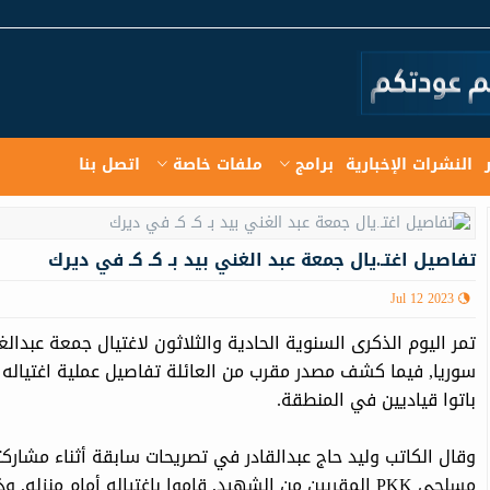
النشرات الإخبارية
برامج
ملفات خاصة
اتصل بنا
تفاصيل اغتـ.يال جمعة عبد الغني بيد بـ كـ كـ في ديرك
Jul 12 2023
سوريا, فيما كشف مصدر مقرب من العائلة تفاصيل عملية اغتياله ق
باتوا قياديين في المنطقة.
مسلحي PKK المقربین من الشهید, قاموا باغتياله أمام من