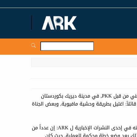
ARKNews.net
تمر اليوم الذكرى السنوية الحادية والثلاثون لاغتيال جمعة عبدالغني من قبل PKK, في مدينة ديريك بكوردستان
ائلاً: اغتيل بطريقة وحشية مافيوية, وبعض الجناة
وقال الكاتب وليد حاج عبدالقادر في تصريحات سابقة أثناء مشاركته في إحدى النشرات الإخبارية ل ARK: إن عدداً من
زله, وذلك بعد وضع خطة محكمة للعملية, حيث كان