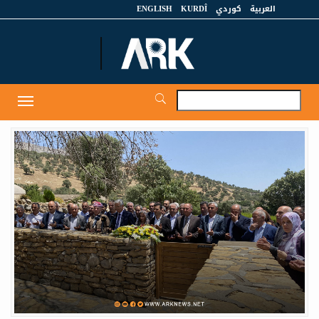
العربية
كوردي
KURDÎ
ENGLISH
et
Toggle
igation