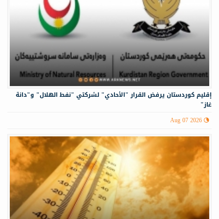
إقليم كوردستان يرفض القرار "الأحادي" لشركتي "نفط الهلال" و"دانة
غاز"
Aug 07 2026