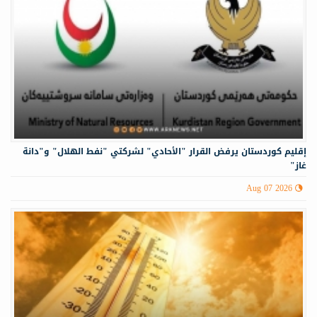
إقليم كوردستان يرفض القرار "الأحادي" لشركتي "نفط الهلال" و"دانة
غاز"
Aug 07 2026