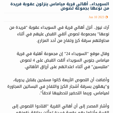
السويداء.. أهالي قرية مياماس ينزلون عقوبة فريدة
من نوعها بجموعة لصوص
Jun 10 2023
آرك نيوز.. أنزل أهالي قرية في السويداء عقوبة "فريدة من
نوعها" بمجموعة لصوص ألقي القبض عليهم في أثناء
محاولتهم سرقة كرز وتفاح من أحد المزارع.
وقال موقع "السويداء 24" إن مجموعة أهلية في قرية
مياماس جنوبي السويداء ألقت القبض على 4 لصوص
"متلبسين" في أثناء اعتدائهم على أرزاق الأهالي.
وأضافت أن اللصوص الأربعة كانوا مسلحين بقنابل يدوية،
و"يهمّون بسرقة أشجار الكرز والتفاح في البساتين المجاورة
لمياماس، وربما التحضير لتحطيبها لاحقاً".
وأشار المصدر إلى أن أهالي القرية "اقتادوا اللصوص إلى
القرية وأنزلوا بهم عقوبة فريدة تمثّلت بحلاقة ذقونهم