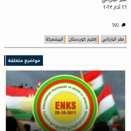
٢٦ آذار ٢٠٢٣
592
مقر البارزاني
إقليم كوردستان
البيشمركة
مواضيع متعلقة