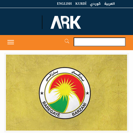
العربية
كوردي
KURDÎ
ENGLISH
et
Toggle
igation