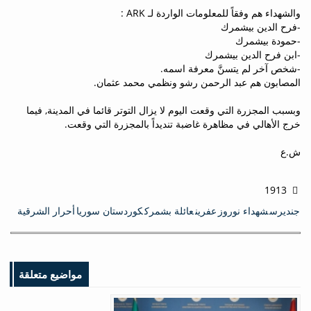
والشهداء هم وفقاً للمعلومات الواردة لـ ARK :
-فرح الدين بيشمرك
-حمودة بيشمرك
-ابن فرح الدين بيشمرك
-شخص آخر لم يتسنَّ معرفة اسمه.
المصابون هم عبد الرحمن رشو ونظمي محمد عثمان.
وبسبب المجزرة التي وقعت اليوم لا يزال التوتر قائما في المدينة, فيما
خرج الأهالي في مظاهرة غاضبة تنديداً بالمجزرة التي وقعت.
ش.ع
1913
جندیرس
شهداء نوروز
عفرين
عائلة بشمرك
كوردستان سوريا
أحرار الشرقية
مواضيع متعلقة