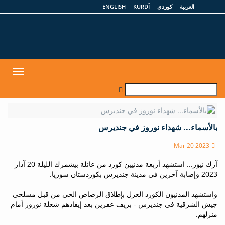
العربية
كوردي
KURDÎ
ENGLISH
et
Toggle
gation
بالأسماء... شهداء نوروز في جنديرس
Mar 20 2023
آرك نيوز... استشهد أربعة مدنيين كورد من عائلة بيشمرك الليلة 20 آذار
2023 وإصابة آخرين في مدينة جنديرس بكوردستان سوريا.
واستشهد المدنيون الكورد العزل بإطلاق الرصاص الحي من قبل مسلحي
جيش الشرقية في جنديرس - بريف عفرين بعد إيقادهم شعلة نوروز أمام
منزلهم.