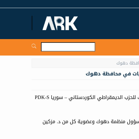
ARKNews.net
آرك نيوز... زار أمس الأربعاء 01 شباط 2023، وفد من منظمة دهوك للحزب الديمقراطي الكوردستاني – سوريا PDK-S
مسؤول منظمة دهوك وعضوية كل من د. مزكين