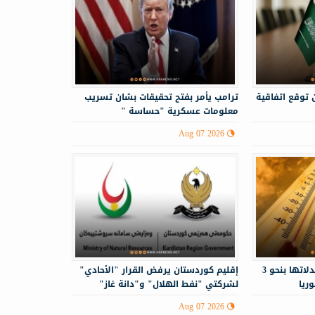
 توقع اتفاقية
ترامب يأمر بفتح تحقيقات بشان تسريب
معلومات عسكرية "حساسة "
Aug 07 2026
درجات الحرارة أعلى من معدلاتها بنحو 3
إقليم كوردستان يرفض القرار "الأحادي"
ريا
لشركتي "نفط الهلال" و"دانة غاز"
Aug 07 2026