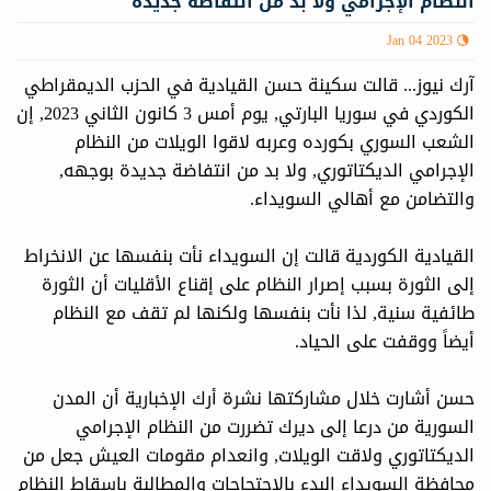
النظام الإجرامي ولا بدّ من انتفاضة جديدة
Jan 04 2023
آرك نيوز... قالت سكينة حسن القيادية في الحزب الديمقراطي
الكوردي في سوريا البارتي, يوم أمس 3 كانون الثاني 2023, إن
الشعب السوري بكورده وعربه لاقوا الويلات من النظام
الإجرامي الديكتاتوري, ولا بد من انتفاضة جديدة بوجهه,
والتضامن مع أهالي السويداء.
القيادية الكوردية قالت إن السويداء نأت بنفسها عن الانخراط
إلى الثورة بسبب إصرار النظام على إقناع الأقليات أن الثورة
طائفية سنية, لذا نأت بنفسها ولكنها لم تقف مع النظام
أيضاً ووقفت على الحياد.
حسن أشارت خلال مشاركتها نشرة أرك الإخبارية أن المدن
السورية من درعا إلى ديرك تضررت من النظام الإجرامي
الديكتاتوري ولاقت الويلات, وانعدام مقومات العيش جعل من
محافظة السويداء البدء بالاحتجاجات والمطالبة بإسقاط النظام