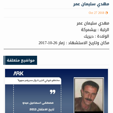
مهدي سليمان عمر
Oct 27 2018
مهدي سليمان عمر
الرتبة : بيشمركة
الولادة : ديريك
مكان وتاريخ الاستشهاد : زمار 26-10-2017
مواضيع متعلقة