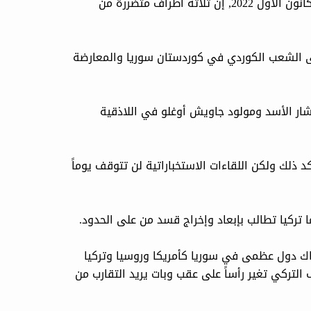
آرك نيوز... قال حواس عكيد عضو مكتب العلاقات الدبلوماسية والخارجية في جبهة السلام والحرية يوم أمس 20 كانون الأول 2022, إن ثلاثة أطراف متضررة من
على الشعب الكوردي في كوردستان سوريا والمعارضة
شار الأسد ومولود جاويش أوغلو في اللاذقية
 ذلك ولكن اللقاءات الاستخباراتية لن تتوقف يوماً
تركيا تطالب بإبعاد وإخراج قسد من على الحدود.
اك دول عظمى في سوريا كأمريكا وروسيا وتركيا
 التركي تغير رأساً على عقب وبات يريد التقارب من