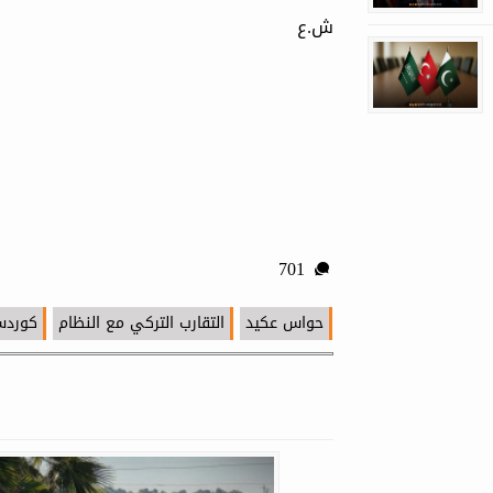
ش.ع
701
حواس عكيد
التقارب التركي مع النظام
كوردس