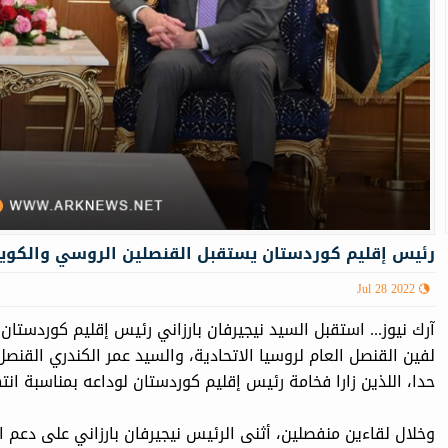
رئيس إقليم كوردستان يستقبل القنصلين الروسي والكوي
Jul 28 2022
لفين القنصل العام لروسيا الاتحادية، والسيد عمر الكندري القنص
حدا، اللذين زارا فخامة رئيس إقليم كوردستان لوداعه بمناسبة ا
وخلال لقاءين منفصلين، أثنى الرئيس نيجيرفان بارزاني على دعم 