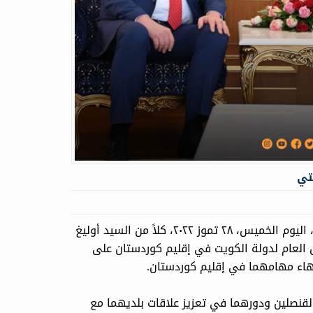
تي
آرك نيوز... استقبل السيد نيجيرفان بارزاني رئيس إقليم كوردستان، اليوم الخميس، ٢٨ تموز ٢٠٢٢، كلاً من السيد أوليغ
ل العام لدولة الكويت في إقليم كوردستان علی
نتهاء مهامهما في إقليم كوردستان.
القنصلين ودورهما في تعزيز علاقات بلديهما مع