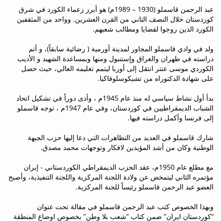
عبد الرحمن قاسملو (1930 – 1989م) هو أبرز زعماء الكورد في شرق
كوردستان خلال النصف الثاني من القرن العشرين. وواحد من المثقفين
الكورد الذين روجوا لقضايا ومطالب شعبهم.
ولد في وادي قاسملو المجاور لمدينة أورمية ( رضائية سابقاً)، و أتم
دراسته في طهران والعراق وإستنبول ومنها وبمساعدة الشهيد و الأديب
الكوردي موسى عنتر انتقل إلى أوربا ليتمم تعليمه العالي، حيث حصل
على شهادة الدكتوراه من تشيكوسلوفاكيا.
بدأ أول نشاط سياسي له منذ عام 1945م ، وأدى دوراً في تشكيل اتحاد
الشباب الديمقراطيين في كوردستان، وفي عام 1947م ، توجه قاسملو
إلى فرنسا وأكمل دراسته فيها.
شارك قاسملو في العديد من التظاهرات التي دعا إليها حزب الجبهة
الوطنية وكان من أشد المؤيدين لافكار وتوجهات محمد مصدق.
مع مطلع عام 1950م، عقد الحزب الديمقراطي الكوردستاني - إيران
مؤتمره الثاني ليتمخض عن ولادة اللجنة المركزية واللجنة التنفيذية، وأصبح
العضو عبد الرحمن قاسملو رئيساً للجنة المركزية.
وبهذا الخصوص كتب عبد الرحمن قاسملو في مقالة تحت عنوان
“كوردستان ايران” ضمن كتاب “شعب بلا وطن” بخصوص اوضاع المنطقة