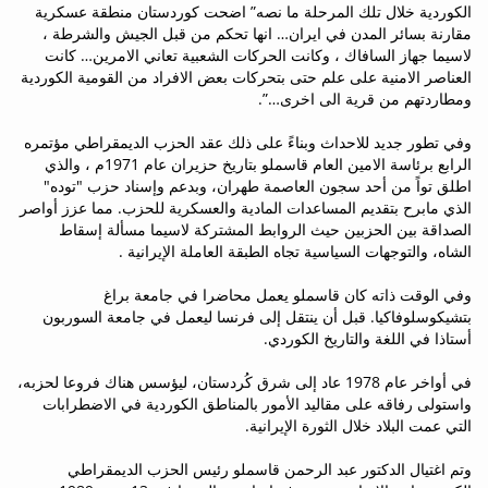
الكوردية خلال تلك المرحلة ما نصه” اضحت كوردستان منطقة عسكرية
مقارنة بسائر المدن في ايران… انها تحكم من قبل الجيش والشرطة ،
لاسيما جهاز السافاك ، وكانت الحركات الشعبية تعاني الامرين… كانت
العناصر الامنية على علم حتى بتحركات بعض الافراد من القومية الكوردية
ومطاردتهم من قرية الى اخرى…”.
وفي تطور جديد للاحداث وبناءً على ذلك عقد الحزب الديمقراطي مؤتمره
الرابع برئاسة الامين العام قاسملو بتاريخ حزيران عام 1971م ، والذي
اطلق تواً من أحد سجون العاصمة طهران، وبدعم وإسناد حزب "توده"
الذي مابرح بتقديم المساعدات المادية والعسكرية للحزب. مما عزز أواصر
الصداقة بين الحزبين حيث الروابط المشتركة لاسيما مسألة إسقاط
الشاه، والتوجهات السياسية تجاه الطبقة العاملة الإيرانية .
وفي الوقت ذاته كان قاسملو يعمل محاضرا في جامعة براغ
بتشيكوسلوفاكيا. قبل أن ينتقل إلى فرنسا ليعمل في جامعة السوربون
أستاذا في اللغة والتاريخ الكوردي.
في أواخر عام 1978 عاد إلى شرق كُردستان، ليؤسس هناك فروعا لحزبه،
واستولى رفاقه على مقاليد الأمور بالمناطق الكوردية في الاضطرابات
التي عمت البلاد خلال الثورة الإيرانية.
وتم اغتيال الدكتور عبد الرحمن قاسملو رئيس الحزب الديمقراطي