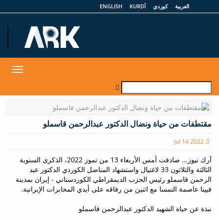
العربية
كوردي
KURDÎ
ENGLISH
et
Toggle
gation
مقتطفات من حياة ونضال الدكتور عبدالرحمن قاسملو
Jul 14 2022
آرك نيوز... صادفت أمس الأربعاء 13 من تموز 2022، الذكرى السنوية
الثالثة والثلاثون 33 لاغتيال واستشهاد المناضل الكوردي الدكتور عبد
الرحمن قاسملو رئيس الحزب الديمقراطي الكوردستاني - إیران بمدينة
فيينا عاصمة النمسا مع اثنين من رفاقه على أيدي المخابرات الإيرانية.
نبذة عن حياة الشهيد الدكتور عبدالرحمن قاسملو