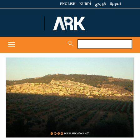
العربية
كوردي
KURDÎ
ENGLISH
et
Toggle
igation