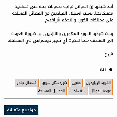
أكد شيخو: إن العوائل تواجه صعوبات جمة حتى تستعيد
ممتلكاتها, بسبب استيلاء القياديين من الفصائل المسلحة
على ممتلكات الكورد والتحكم بأرزاقهم.
وحث شيخو, الكورد المهجرين والنازحين إلى ضرورة العودة
إلى المنطقة منعاً لحدوث أي تغيير ديمغرافي في المنطقة.
ش.ع
1041
الكورد الإيزيدون
عفرين
كوردستان سوريا
قسطل جندو
عودة العوائل
الانتهاكات
الفصائل المسلحة
مواضيع متعلقة