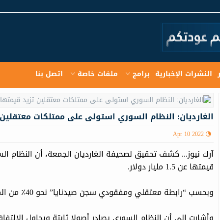
النشرات الإخبارية
برامج
ملفات خاصة
اتصل بنا
الغارديان: النظام السوري استولى على ممتلكات معتقلين تزيد قيمتها 
Apr 10 2022
آرك نيوز... كشف تحقيق لصحيفة الغارديان الجمعة، أن النظام 
قيمتها عن 1.5 مليار دولار.
وبحسب “رابطة معتقلي ومفقودي سجن صيدنايا” نحو 40٪ من المعتقلين تعرضوا لمصادرة أملاك.
وأشارت إلى أن النظام السوري يصادر أصولا ثابتة ويحاول الالتفا