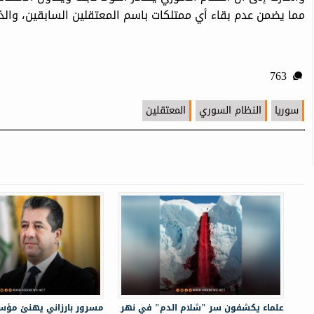
مما يضمن عدم بقاء أي ممتلكات باسم المعتقلين السابقين، وال
763
سوريا
النظام السوري
المعتقلين
علماء يكشفون سر "شلام الدم" في نهر
مسرور بارزاني يهنئ مؤس