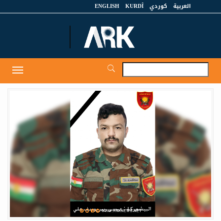
العربية
كوردي
KURDÎ
ENGLISH
et
Toggle
igation