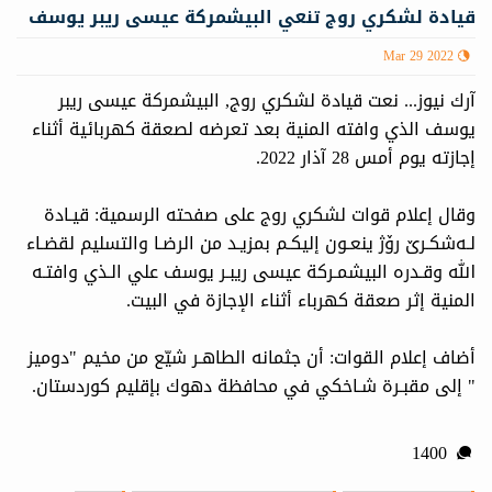
قيادة لشكري روج تنعي البيشمركة عيسى ريبر يوسف
Mar 29 2022
آرك نيوز... نعت قيادة لشكري روج, البيشمركة عيسى ريبر
يوسف الذي وافته المنية بعد تعرضه لصعقة كهربائية أثناء
إجازته يوم أمس 28 آذار 2022.
وقال إعلام قوات لشكري روج على صفحته الرسمية: قيـادة
لـەشکـرێ رۆژ ينعـون إليكـم بمزيـد من الرضـا والتسليم لقضـاء
الله وقـدره البيشمـركة عيسى ريبـر يوسف علي الـذي وافتـه
المنية إثر صعقة كهرباء أثناء الإجازة في البيت.
أضاف إعلام القوات: أن جثمانه الطاهـر شيّع من مخيم "دوميز
" إلى مقبـرة شـاخكي في محافظة دهوك بإقليم كوردستان.
1400