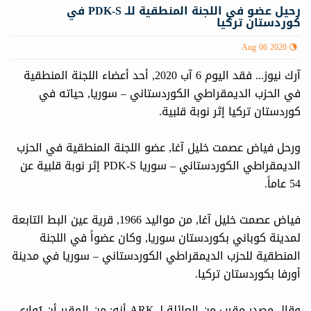
رحيل عضو في اللجنة المنطقية للـ PDK-S في
كوردستان تركیا
Aug 06 2020
آرك نيوز... فقد اليوم 6 آب 2020, أحد أعضاء اللجنة المنطقية
في الحزب الديمقراطي الكوردستاني – سوريا, حياته في
كوردستان تركيا إثر نوبة قلبية.
ورحل فياض عصمت خليل آغا, عضو اللجنة المنطقية في الحزب
الديمقراطي الكوردستاني – سوريا PDK-S إثر نوبة قلبية عن
54 عاماً.
فياض عصمت خليل آغا, من مواليد 1966, قرية عين البط التابعة
لمدينة كوباني بكوردستان سوريا, وكان عضواً في اللجنة
المنطقية للحزب الديمقراطي الكوردستاني – سوريا في مدینة
أورفا بكوردستان تركيا.
وقال مصدر مقرب من العائلة لـ ARK أنه: من المقرر أن يُوارى