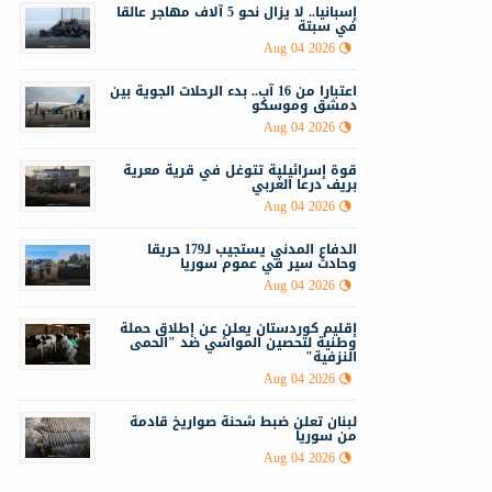
إسبانيا.. لا يزال نحو 5 آلاف مهاجر عالقا
في سبتة
Aug 04 2026
اعتبارا من 16 آب.. بدء الرحلات الجوية بين
دمشق وموسكو
Aug 04 2026
قوة إسرائيلية تتوغل في قرية معرية
بريف درعا الغربي
Aug 04 2026
الدفاع المدني يستجيب لـ179 حريقا
وحادث سير في عموم سوريا
Aug 04 2026
إقليم كوردستان يعلن عن إطلاق حملة
وطنية لتحصين المواشي ضد "الحمى
النزفية"
Aug 04 2026
لبنان تعلن ضبط شحنة صواريخ قادمة
من سوريا
Aug 04 2026