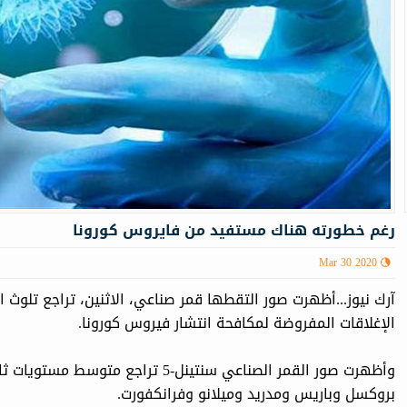
رغم خطورته هناك مستفید من فایروس كورونا
Mar 30 2020
آرك نيوز...أظهرت صور التقطها قمر صناعي، الاثنين، تراجع تلوث 
الإغلاقات المفروضة لمكافحة انتشار فيروس كورونا.
وأظهرت صور القمر الصناعي سنتينل-5 تر
بروكسل وباريس ومدريد وميلانو وفرانكفورت.