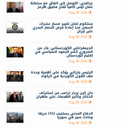
عراقجي: التوصل إلى اتفاق مع سلطنة
عُمان ليس كافيا لفتح مضيق هرمز
Aug 08 2026
سنتكوم تعلن تغيير مسار عشرات
السفن منذ إعادة فرض الحصار البحري
على إيران
Aug 08 2026
الديمقراطي الكوردستاني: بات من
الضروري كسر الجمود السياسي في
إقليم كوردستان
Aug 08 2026
الرئيس بارزاني يؤكد على أهمية وحدة
صف القوى الكوردية في كركوك
Aug 08 2026
دان كين يحذر ترامب من استنزاف
الذخائر وتأثير الهجمات على طهران
Aug 08 2026
الدفاع المدني يستجيب لـ143 حريقا
وحادث سير في سوريا
Aug 08 2026