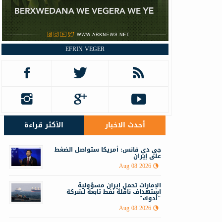
EFRIN VEGER
أحدث الاخبار
الأكثر قراءة
جي دي فانس: أمريكا ستواصل الضغط
على إيران
Aug 08 2026
الإمارات تحمل إيران مسؤولية
استهداف ناقلة نفط تابعة لشركة
"أدوك"
Aug 08 2026