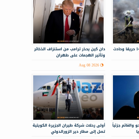
الدفاع المدني يستجيب لـ143 حريقا وحادث
دان كين يحذر ترامب من استنزاف الذخائر
وتأثير الهجمات على طهران
Aug 08 2026
 والغائم جزئياً
أولى رحلات شركة طيران الجزيرة الكويتية
ا
تصل إلى مطار دير الزورالدولي