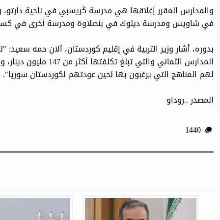
والمدارس المقرر إغلاقها هي مدرسة كَريسبي في ناحية دارتو،
في شاويس ومدرسة ديلوك في بنصلاوة ومدرسة أخرى في كسنز
بدوره، أشار وزير التربية في إقليم كوردستان، آلان حمه سعيد: "
المدارس الثماني والتي تبل
لهم المناهج التي يرغبون بها لحين عودتهم لكوردستان سوريا".
المصدر ..روداو
1440