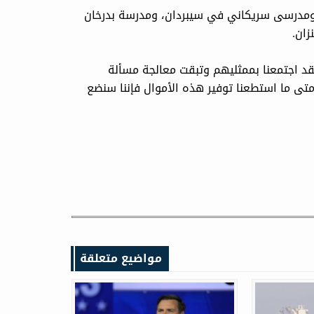
 ومدرسى سريكاني في سيبردان، ومدرسة بدرخان
ان.
لقد اجتمعنا بممثليهم وتبقت معالجة مسألة
غ تكلفتها أكثر من 147 مليون دينار، ومتى ما استطعنا توفير هذه الأموال فإننا سنضع
مواضيع متعلقة