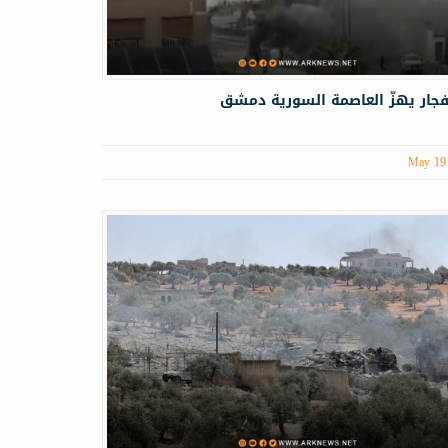
جار يهزُّ العاصمة السورية دمشق
May 19