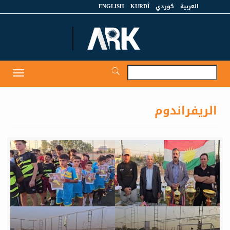
العربية
كوردي
KURDÎ
ENGLISH
et
Toggle
igation
الريفراندوم