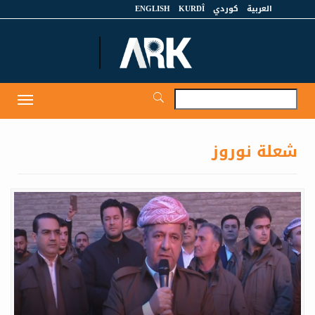
العربية
كوردي
KURDÎ
ENGLISH
et
Toggle
igation
شعلة نوروز