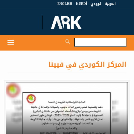
العربية
كوردي
KURDÎ
ENGLISH
et
Toggle
igation
المركز الكوردي في فيينا