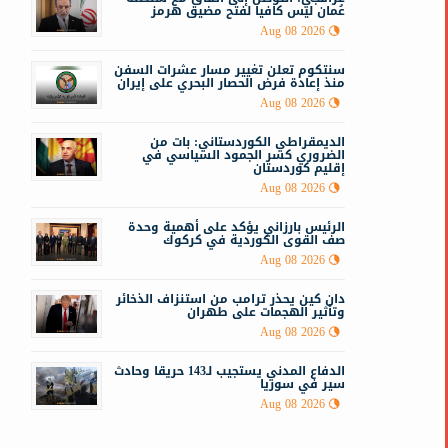
عُمان ليس كافيا لفتح مضيق هرمز
ل
Aug 08 2026
سنتكوم تعلن تغيير مسار عشرات السفن
منذ إعادة فرض الحصار البحري على إيران
Aug 08 2026
الديمقراطي الكوردستاني: بات من
الضروري كسر الجمود السياسي في
إقليم كوردستان
Aug 08 2026
الرئيس بارزاني يؤكد على أهمية وحدة
صف القوى الكوردية في كركوك
Aug 08 2026
دان كين يحذر ترامب من استنزاف الذخائر
وتأثير الهجمات على طهران
Aug 08 2026
الدفاع المدني يستجيب لـ143 حريقا وحادث
سير في سوريا
Aug 08 2026