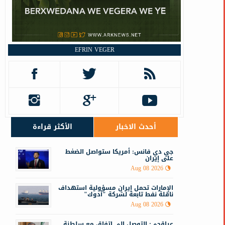
ا
EFRIN VEGER
أحدث الاخبار
الأكثر قراءة
جي دي فانس: أمريكا ستواصل الضغط
على إيران
Aug 08 2026
الإمارات تحمل إيران مسؤولية استهداف
ناقلة نفط تابعة لشركة "أدوك"
Aug 08 2026
عراقجي: التوصل إلى اتفاق مع سلطنة