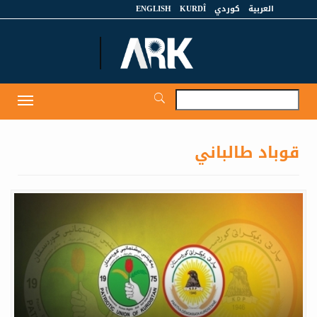
العربية
كوردي
KURDÎ
ENGLISH
et
Toggle
igation
قوباد طالباني