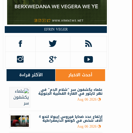
ت
EFRIN VEGER
م
أحدث الاخبار
الأكثر قراءة
علماء يكشفون سر "شلام الدم" في
نهر تايلور في القارة القطبية الجنوبية
Aug 06 2026
ارتفاع عدد ضحايا فيروس إيبولا لنحو 4
آلاف شخص في كونغو الديمقراطية
Aug 06 2026