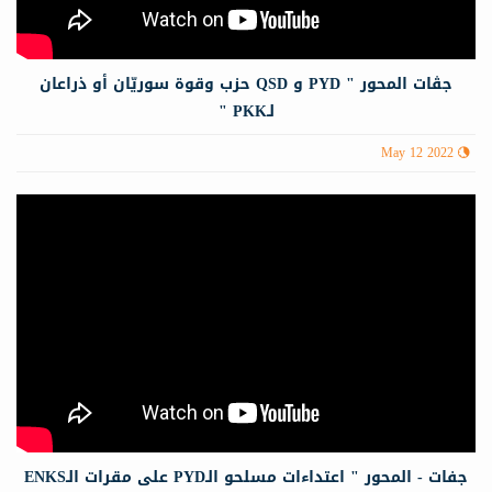
جڤات المحور " PYD و QSD حزب وقوة سوريّان أو ذراعان
لـPKK "
May 12 2022
جفات - المحور " اعتداءات مسلحو الـPYD علی مقرات الـENKS