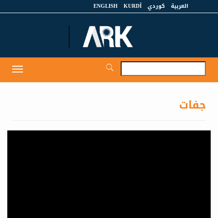
العربية
كوردي
KURDÎ
ENGLISH
et
Toggle
igation
جفات