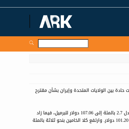
ARKNews.net
 حادة بين الولايات المتحدة وإيران بشأن مقترح
وفق وكالة "رويترز"، صعدت العقود الآجلة لخام برنت 2.85 ‌بما يعادل 2.7 بالمئة إلى 107.06 دولار للبرميل، فيما زاد
خام غرب تكساس الوسيط الأمريكي 3.13 دولار أو 3.2 بالمئة إلى 101.20 دولار. وارتفع كلا الخامين بنحو ثلاثة بالمئة