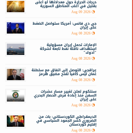
درجات الحرارة حول معدلاتها أو أعلى
بقليل في أغلب المناطق السورية
Aug 09 2026
جي دي فانس: أمريكا ستواصل الضغط
على إيران
Aug 08 2026
الإمارات تحمل إيران مسؤولية
استهداف ناقلة نفط تابعة لشركة
"أدوك"
Aug 08 2026
عراقجي: التوصل إلى اتفاق مع سلطنة
عُمان ليس كافيا لفتح مضيق هرمز
Aug 08 2026
سنتكوم تعلن تغيير مسار عشرات
السفن منذ إعادة فرض الحصار البحري
على إيران
Aug 08 2026
الديمقراطي الكوردستاني: بات من
الضروري كسر الجمود السياسي في
إقليم كوردستان
Aug 08 2026